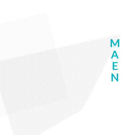
M
A
E
N